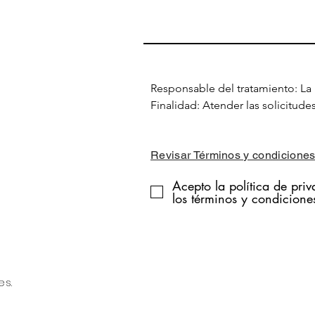
Responsable del tratamiento: La 
Finalidad: Atender las solicitude
a través de la web.

Legitimación: Consentimiento del
Revisar Términos y condicione
Destinatarios: No se cederán dato
obligación legal o en el supuest
Acepto la política de pri
necesario para atender su solicitu
los términos y condicione
Derechos: Podrá ejercer los dere
rectificación, supresión y oposici
del tratamiento, portabilidad de 
es.